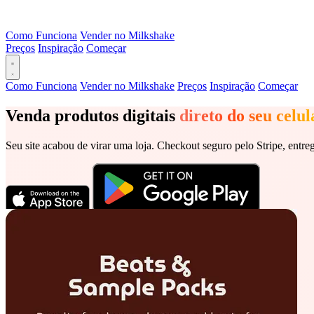
Como Funciona
Vender no Milkshake
Preços
Inspiração
Começar
Como Funciona
Vender no Milkshake
Preços
Inspiração
Começar
Venda produtos digitais
direto do seu celul
Seu site acabou de virar uma loja. Checkout seguro pelo Stripe, entreg